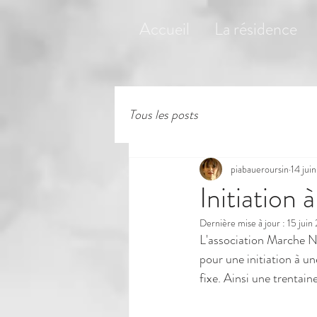
Accueil
La résidence
Tous les posts
piabaueroursin
14 jui
Initiation
Dernière mise à jour :
15 juin
L'association Marche N
pour une initiation à u
fixe. Ainsi une trentai