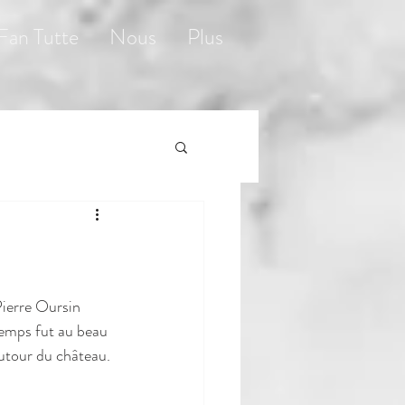
 Fan Tutte
Nous
Plus
ierre Oursin 
temps fut au beau 
utour du château. 